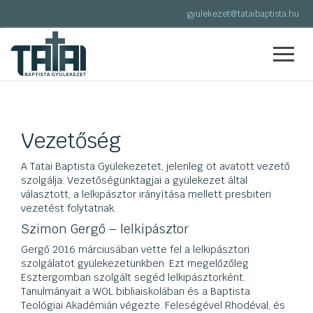
gyulekezet@tataibaptista.hu
Vezetőség
A Tatai Baptista Gyülekezetet, jelenleg öt avatott vezető
szolgálja. Vezetőségünk
tagjai a gyülekezet által
választott, a lelkipásztor irányítása mellett presbiteri
vezetést folytatnak.
Szimon Gergő – lelkipásztor
Gergő 2016 márciusában vette fel a lelkipásztori
szolgálatot gyülekezetünkben. Ezt megelőzőleg
Esztergomban szolgált seg
éd lelkipásztorként.
Tanulmányait a WOL bibliaiskolában és a Baptista
Teológiai Akadémián végezte. Feleségével Rhodéval, és