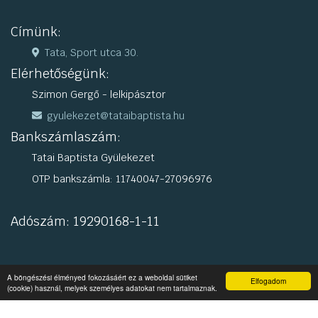
Címünk:
Tata, Sport utca 30.
Elérhetőségünk:
Szimon Gergő - lelkipásztor
gyulekezet@tataibaptista.hu
Bankszámlaszám:
Tatai Baptista Gyülekezet
OTP bankszámla: 11740047-27096976
Adószám: 19290168-1-11
A böngészési élményed fokozásáért ez a weboldal sütiket
Elfogadom
(cookie) használ, melyek személyes adatokat nem tartalmaznak.